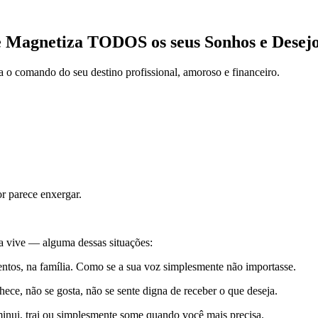
e Magnetiza TODOS os seus Sonhos e Desejo
a o comando do seu destino profissional, amoroso e financeiro.
 parece enxergar.
a vive — alguma dessas situações:
entos, na família. Como se a sua voz simplesmente não importasse.
ece, não se gosta, não se sente digna de receber o que deseja.
inui, trai ou simplesmente some quando você mais precisa.