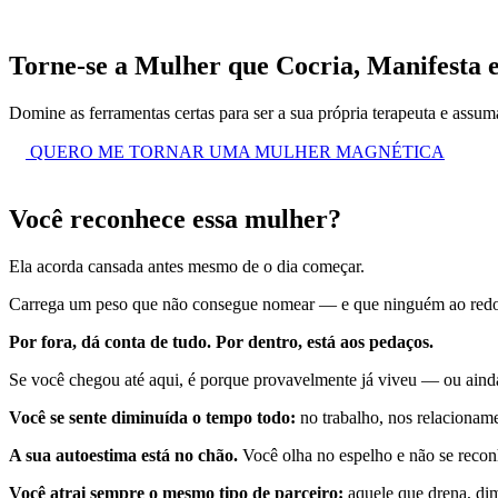
Torne-se a Mulher que Cocria, Manifesta 
Domine as ferramentas certas para ser a sua própria terapeuta e assum
QUERO ME TORNAR UMA MULHER MAGNÉTICA
Você reconhece essa mulher?
Ela acorda cansada antes mesmo de o dia começar.
Carrega um peso que não consegue nomear — e que ninguém ao redor
Por fora, dá conta de tudo. Por dentro, está aos pedaços.
Se você chegou até aqui, é porque provavelmente já viveu — ou aind
Você se sente diminuída o tempo todo:
no trabalho, nos relacionam
A sua autoestima está no chão.
Você olha no espelho e não se reconh
Você atrai sempre o mesmo tipo de parceiro:
aquele que drena, dim