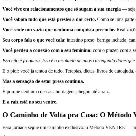
Você vive em relacionamentos que só sugam a sua energia
— seja 
Você sabota tudo que está prestes a dar certo.
Como se uma parte de
Você sente um vazio que nenhuma conquista preenche.
Realizaçõe
Seu corpo fala o que você cala:
intestino preso, barriga inchada, ca
Você perdeu a conexão com o seu feminino:
com o prazer, com a se
Isso não é fraqueza. Isso é o resultado de anos carregando dores q
E o pior: você já tentou de tudo. Terapias, dietas, livros de autoaju
Mas a sensação de estar presa continua.
É porque nenhuma dessas abordagens chegou até a raiz.
E a raiz está no seu ventre.
O Caminho de Volta pra Casa: O Métod
Essa jornada segue um caminho exclusivo: o Método VENTRE — um mapa 